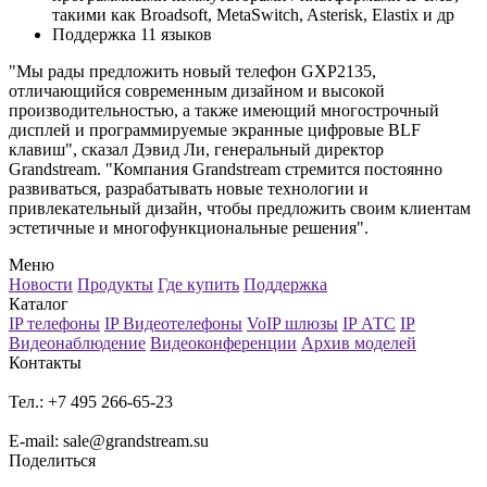
такими как Broadsoft, MetaSwitch, Asterisk, Elastix и др
Поддержка 11 языков
"Мы рады предложить новый телефон GXP2135,
отличающийся современным дизайном и высокой
производительностью, а также имеющий многострочный
дисплей и программируемые экранные цифровые BLF
клавиш", сказал Дэвид Ли, генеральный директор
Grandstream. "Компания Grandstream стремится постоянно
развиваться, разрабатывать новые технологии и
привлекательный дизайн, чтобы предложить своим клиентам
эстетичные и многофункциональные решения".
Меню
Новости
Продукты
Где купить
Поддержка
Каталог
IP телефоны
IP Видеотелефоны
VoIP шлюзы
IP АТС
IP
Видеонаблюдение
Видеоконференции
Архив моделей
Контакты
Тел.: +7 495 266-65-23
E-mail: sale@grandstream.su
Поделиться