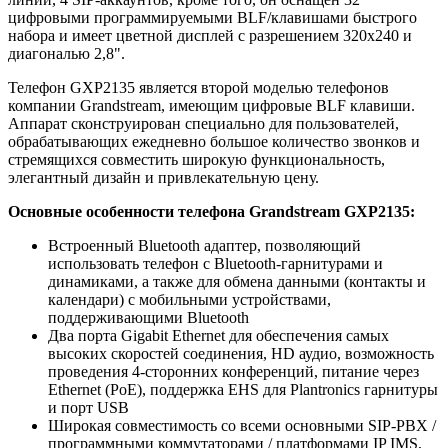
цифровыми программируемыми BLF/клавишами быстрого
набора и имеет цветной дисплей с разрешением 320x240 и
диагональю 2,8".
Телефон GXP2135 является второй моделью телефонов
компании Grandstream, имеющим цифровые BLF клавиши.
Аппарат сконструирован специально для пользователей,
обрабатывающих ежедневно большое количество звонков и
стремящихся совместить широкую функциональность,
элегантный дизайн и привлекательную цену.
Основные особенности телефона Grandstream GXP2135:
Встроенный Bluetooth адаптер, позволяющий
использовать телефон с Bluetooth-гарнитурами и
динамиками, а также для обмена данными (контакты и
календари) с мобильными устройствами,
поддерживающими Bluetooth
Два порта Gigabit Ethernet для обеспечения самых
высоких скоростей соединения, HD аудио, возможность
проведения 4-сторонних конференций, питание через
Ethernet (PoE), поддержка EHS для Plantronics гарнитуры
и порт USB
Широкая совместимость со всеми основными SIP-PBX /
программными коммутаторами / платформами IP IMS,