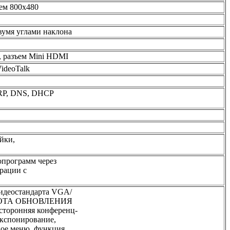
ем 800x480
двумя углами наклона
, разъем Mini HDMI
ideoTalk
ARP, DNS, DHCP
йки,
опрограмм через
рации с
видеостандарта VGA/
ЧАСТОТА ОБНОВЛЕНИЯ
хсторонняя конференц-
экспонирование,
ное меню, функция