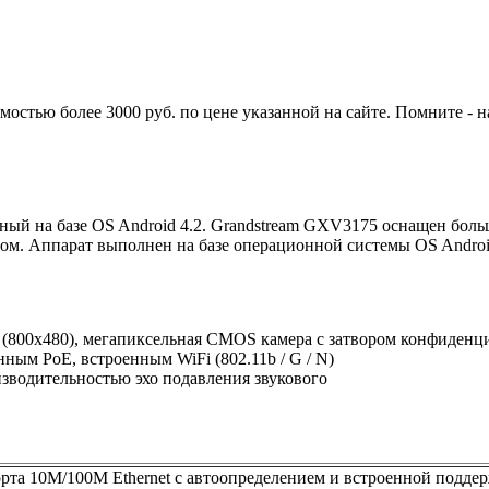
имостью более 3000 руб. по цене указанной на сайте. Помните -
нный на базе OS Android 4.2. Grandstream GXV3175 оснащен бо
м. Аппарат выполнен на базе операционной системы OS Android
800x480), мегапиксельная CMOS камера с затвором конфиденц
ным PoE, встроенным WiFi (802.11b / G / N)
зводительностью эхо подавления звукового
та 10M/100M Ethernet с автоопределением и встроенной подде