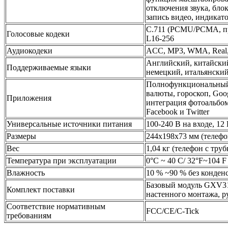
отключения звука, бло
запись видео, индикат
C.711 (PCMU/PCMA, при
Голосовые кодеки
L16-256
Аудиокодеки
ACC, MP3, WMA, Real,
Английский, китайский
Поддерживаемые языки
немецкий, итальянский
Полнофункциональный в
валюты, гороскоп, Goog
Приложения
интеграция фотоальбома
Facebook и Twitter
Универсальные источники питания
100-240 В на входе, 12
Размеры
244x198x73 мм (телефо
Вес
1,04 кг (телефон с труб
Температура при эксплуатации
0°C ~ 40 C/ 32°F~104 F
Влажность
10 % ~90 % без конден
Базовый модуль GXV317
Комплект поставки
настенного монтажа, р
Соответствие нормативным
FCC/CE/C-Tick
требованиям