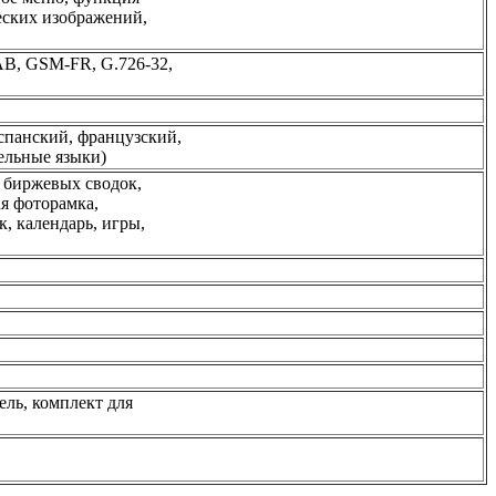
еских изображений,
9AB, GSM-FR, G.726-32,
спанский, французский,
ельные языки)
, биржевых сводок,
ая фоторамка,
к, календарь, игры,
ель, комплект для