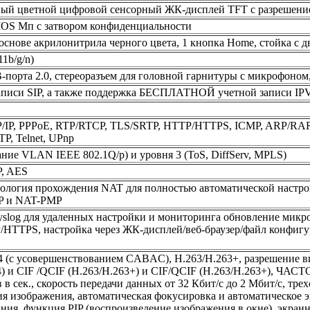
ый цветной цифровой сенсорный ЖК-дисплей TFT с разрешени
OS Мп с затвором конфиденциальности
 основе акрилонитрила черного цвета, 1 кнопка Home, стойка с 
1b/g/n)
орта 2.0, стереоразъем для головной гарнитуры с микрофоном
аписи SIP, а также поддержка БЕСПЛАТНОЙ учетной записи IPV
/IP, PPPoE, RTP/RTCP, TLS/SRTP, HTTP/HTTPS, ICMP, ARP/R
P, Telnet, UPnp
ание VLAN IEEE 802.1Q/p) и уровня 3 (ToS, DiffServ, MPLS)
, AES
нология прохождения NAT для полностью автоматической настро
P и NAT-PMP
slog для удаленных настройки и мониторинга обновление микр
/HTTPS, настройка через ЖК-дисплей/веб-браузер/файл конфигу
4 (с усовершенствованием CABAC), H.263/H.263+, разрешение 
и CIF /QCIF (H.263/H.263+) и CIF/QCIF (H.263/H.263+), 
 сек., скорость передачи данных от 32 Кбит/с до 2 Мбит/с, тре
ния изображения, автоматическая фокусировка и автоматическое 
ия, функция PIP (воспроизведение изображения в окне), экран