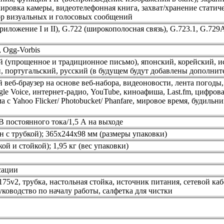
кировка камеры, видеотелефонная книга, захват/хранение статич
ор визуальных и голосовых сообщений
ложение I и II), G.722 (широкополосная связь), G.723.1, G.72
 Ogg-Vorbis
 (упрощенное и традиционное письмо), японский, корейский, и
, португальский, русский (в будущем будут добавлены дополнит
еб-браузер на основе веб-набора, видеоновости, лента погоды
le Voice, интернет-радио, YouTube, киноафиша, Last.fm, цифров
 с Yahoo Flicker/ Photobucket/ Phanfare, мировое время, будильни
 В постоянного тока/1,5 А на выходе
н с трубкой); 365x244x98 мм (размеры упаковки)
кой и стойкой); 1,95 кг (вес упаковки)
сации
5v2, трубка, настольная стойка, источник питания, сетевой каб
уководство по началу работы, салфетка для чистки