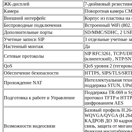
ЖК-дисплей
7-дюймовый резистивн
Камера
Поворотная камера CM
Внешний интерфейс
Корпус из пластика на
Беспроводные подключения
Встроенный WiFi (802.1
Дополнительные порты
SD/MMC/SDHC, 2 USB-п
Учетные записи SIP
3 отдельные учетные з
Настенный монтаж
Да
SIP RFC3261, TCP/UDP
Сетевые протоколы
(клиентский) , NTP/SNT
QoS
QoS уровня 2 (тегиров
Обеспечение безопасности
HTTPS, SIPS/TLS/SRTP
Интеллектуальная тех
Прохождение NAT
поддержка STUN, UPn
Поддержка TR-069 и Sy
Подготовка к работе и Управление
протокол TFTP и HTTP
шифрованием AES
Базовый профиль H.26
WQVGA/QVGA (H.264) 
КАДРОВ ДО 30 кадров в
Возможности видеосвязи
связь, защита от мига
функция масштабирован